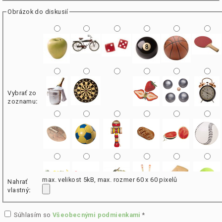
Obrázok do diskusií
Vybrať zo
zoznamu
:
max. velikost 5kB, max. rozmer 60 x 60 pixelů
Nahrať
vlastný
:
Súhlasím so
Všeobecnými podmienkami
*