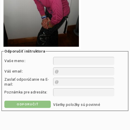
Odporučiť inštruktora
Vaše meno
:
Váš email
:
Zaslať odporúčanie na E-
mail
:
Poznámka pre adresáta
:
Všetky položky sú povinné