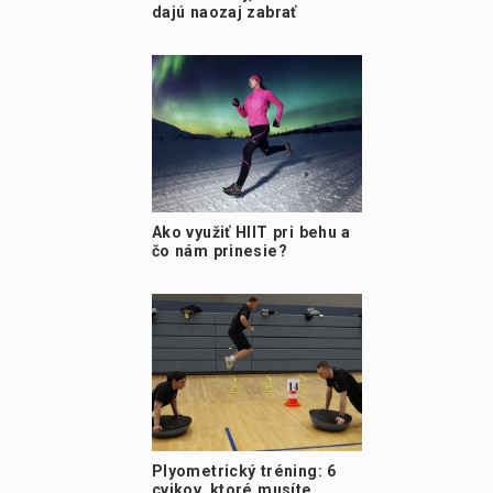
dajú naozaj zabrať
Ako využiť HIIT pri behu a
čo nám prinesie?
Plyometrický tréning: 6
cvikov, ktoré musíte