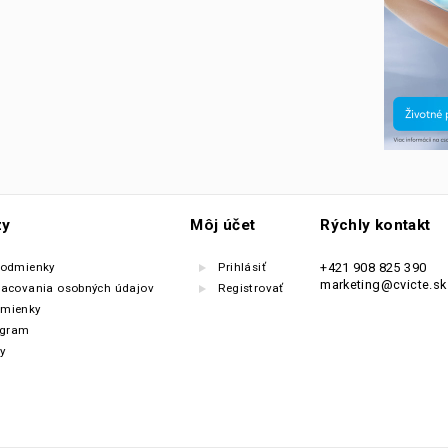
zy
Môj účet
Rýchly kontakt
podmienky
Prihlásiť
+421 908 825 390
marketing@cvicte.sk
racovania osobných údajov
Registrovať
mienky
ogram
y