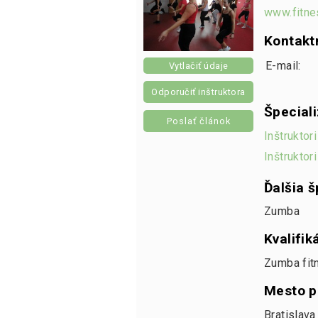
www.fitne
Kontakt
E-mail:
Vytlačiť údaje
Odporučiť inštruktora
Špecial
Poslať článok
Inštruktor
Inštruktori
Ďalšia š
Zumba
Kvalifik
Zumba fitn
Mesto p
Bratislava