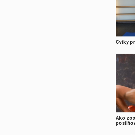
Cviky p
Ako zos
posilňo