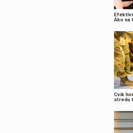
Efektív
Ako na 
Cvik hor
stredu 