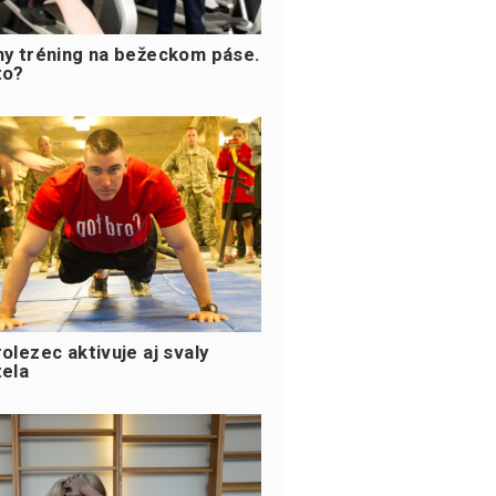
ny tréning na bežeckom páse.
to?
olezec aktivuje aj svaly
tela