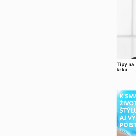
Tipy na
krku