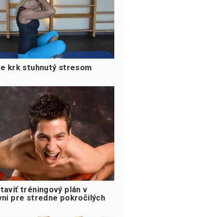
re krk stuhnutý stresom
taviť tréningový plán v
vni pre stredne pokročilých