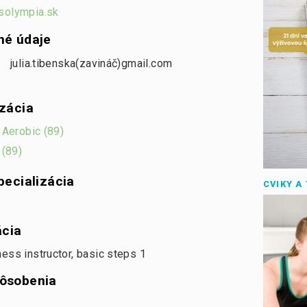
solympia.sk
né údaje
julia.tibenska(zavináč)gmail.com
izácia
i Aerobic (89)
 (89)
pecializácia
CVIKY A
ácia
ess instructor, basic steps 1
ôsobenia