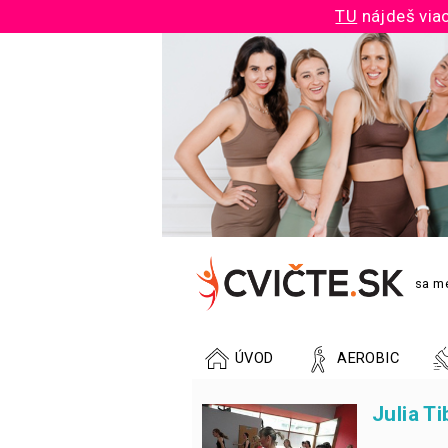
TU
nájdeš viac
sa me
ÚVOD
AEROBIC
Julia T