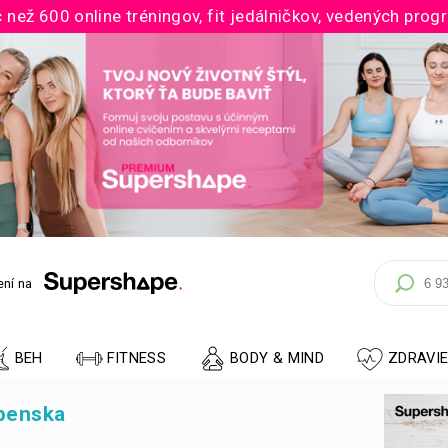
 než 600 online tréningov, fit jedálničkov, vedených prog
ní na
BEH
FITNESS
BODY & MIND
ZDRAVI
ibenska