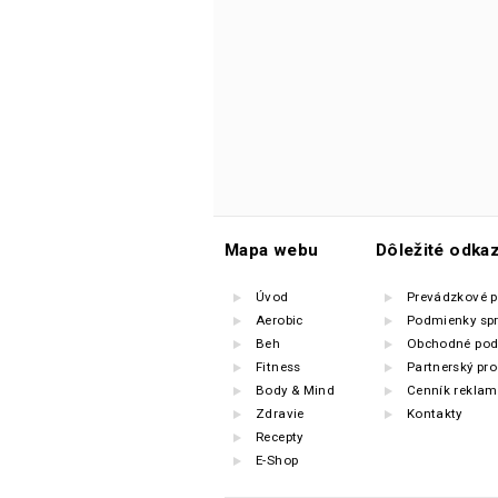
Mapa webu
Dôležité odka
Úvod
Prevádzkové 
Aerobic
Podmienky sp
Beh
Obchodné pod
Fitness
Partnerský pr
Body & Mind
Cenník reklam
Zdravie
Kontakty
Recepty
E-Shop