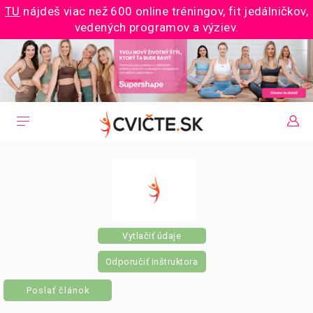
TU
nájdeš viac než 600 online tréningov, fit jedálničkov,
vedených programov a výziev.
Vytlačiť údaje
Odporučiť inštruktora
Poslať článok