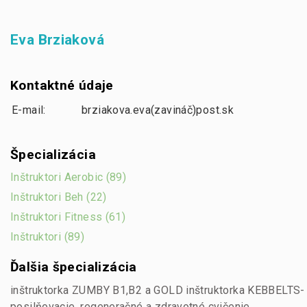
Eva Brziaková
Kontaktné údaje
E-mail:
brziakova.eva(zavináč)post.sk
Špecializácia
Inštruktori Aerobic (89)
Inštruktori Beh (22)
Inštruktori Fitness (61)
Inštruktori (89)
Ďalšia špecializácia
inštruktorka ZUMBY B1,B2 a GOLD inštruktorka KEBBELTS-
posilňovacie, regeneračné a zdravotné cvičenie